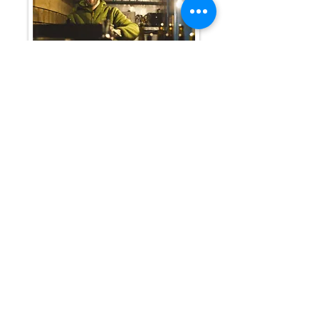
Ma Bouteille
>
Qui sommes nous ?
> Nos outils
de lavage
> N
os actus
> Nos partenaires