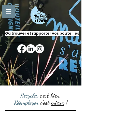
Où trouver et rapporter vos bouteilles
Recycler
c'est bien
,
Réemployer
c'est
mieux
!