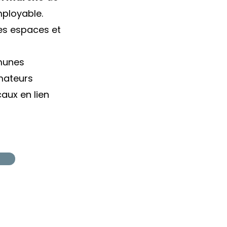
mployable.
ces espaces et
munes
ateurs
aux en lien
Contact