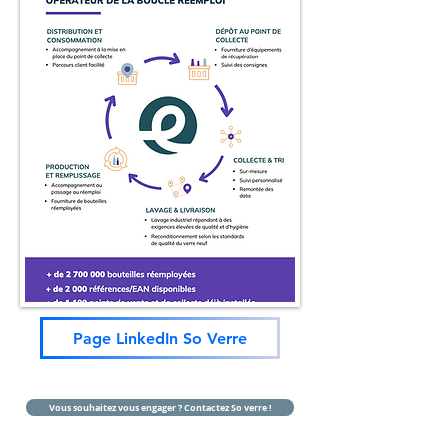
Page LinkedIn So Verre
Vous souhaitez vous engager ? Contactez So verre !