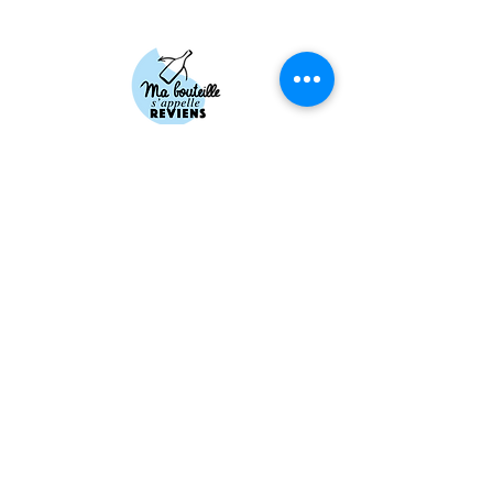
Ma Bouteille
>
Qui sommes nous ?
> Nos outils
de lavage
> N
os actus
> Nos partenaires
Espa
ce consommateur
> Je découvre
> Je contribue